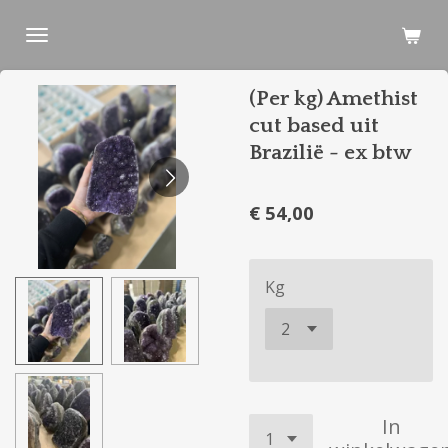
Ga
direct
naar
(Per kg) Amethist
de
hoofdinhoud
cut based uit
Brazilië - ex btw
€ 54,00
Kg
In