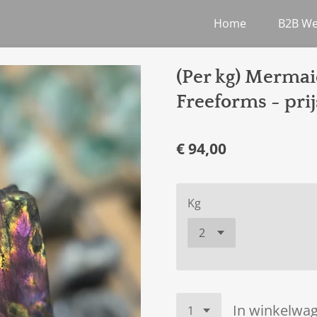
Home
B2B W
(Per kg) Mermai
Freeforms - pri
€ 94,00
Kg
In winkelwa