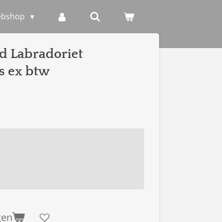
ebshop
d Labradoriet
js ex btw
gen