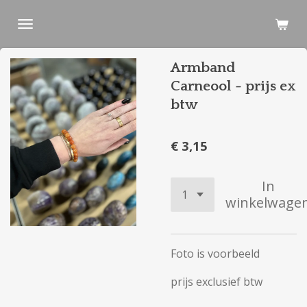
Ga
direct
naar
Armband
de
hoofdinhoud
Carneool - prijs ex
btw
€ 3,15
In
winkelwage
Foto is voorbeeld
prijs exclusief btw