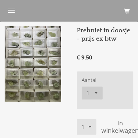
Ga
direct
naar
Prehniet in doosje
de
hoofdinhoud
- prijs ex btw
€ 9,50
Aantal
In
winkelwage