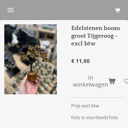
Ga
direct
naar
Edelstenen boom
de
hoofdinhoud
groot Tijgeroog -
excl btw
€ 11,00
In
winkelwagen
Prijs excl btw
foto is voorbeeld foto