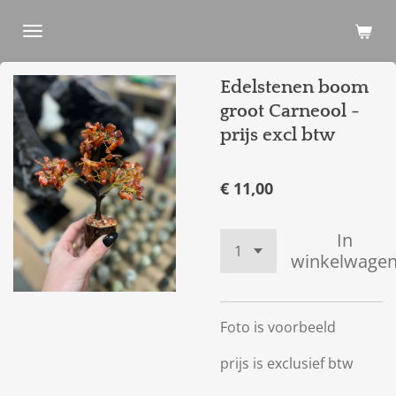
Ga
direct
naar
Edelstenen boom
de
hoofdinhoud
groot Carneool -
prijs excl btw
€ 11,00
In
winkelwage
Foto is voorbeeld
prijs is exclusief btw