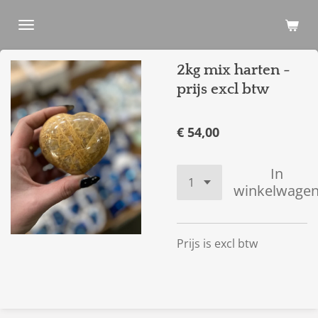
Ga
direct
naar
2kg mix harten -
de
hoofdinhoud
prijs excl btw
€ 54,00
In
winkelwage
Prijs is excl btw